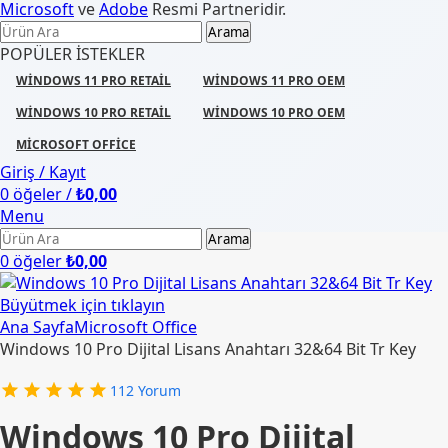
Microsoft
ve
Adobe
Resmi Partneridir.
Arama
POPÜLER ISTEKLER
WINDOWS 11 PRO RETAIL
WINDOWS 11 PRO OEM
WINDOWS 10 PRO RETAIL
WINDOWS 10 PRO OEM
MICROSOFT OFFICE
Giriş / Kayıt
0
öğeler
/
₺
0,00
Menu
Arama
0
öğeler
₺
0,00
Büyütmek için tıklayın
Ana Sayfa
Microsoft Office
Windows 10 Pro Dijital Lisans Anahtarı 32&64 Bit Tr Key
112
Yorum
Windows 10 Pro Dijital