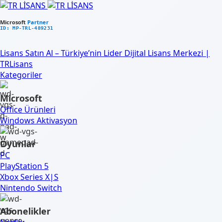
Microsoft
Partner
ID: MP-TRL-489231
Lisans Satın Al – Türkiye’nin Lider Dijital Lisans Merkezi |
TRLisans
Kategoriler
Microsoft
Office Ürünleri
Windows Aktivasyon
Oyunlar
PC
PlayStation 5
Xbox Series X|S
Nintendo Switch
Abonelikler