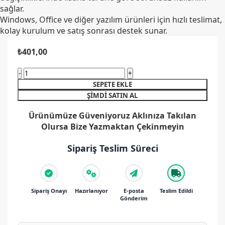
sağlar.
Windows, Office ve diğer yazılım ürünleri için hızlı teslimat,
kolay kurulum ve satış sonrası destek sunar.
₺
401,00
Windows
10
SEPETE EKLE
Pro
ŞIMDI SATIN AL
Dijital
Ürünümüze Güveniyoruz Aklınıza Takılan
Lisans
Olursa Bize Yazmaktan Çekinmeyin
Anahtarı
32&64
Sipariş Teslim Süreci
Bit
Tr
Key
adet
Sipariş Onayı
Hazırlanıyor
E-posta
Teslim Edildi
Gönderim