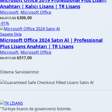
Microsoft Office 2019 Professional Plus Lisans
Anahtarı | Kalıcı Lisans | TR Lisans
Microsoft
,
Microsoft Office
Orijinal
Şu
₺
306,00
₺
6.017,00
fiyat:
andaki
-91%
₺6.017,00.
fiyat:
₺306,00.
Sepete Ekle
Microsoft Office 2024 Satın Al | Professional
Plus Lisans Anahtarı | TR Lisans
Microsoft
,
Microsoft Office
Orijinal
Şu
₺
517,00
₺
6.017,00
fiyat:
andaki
₺6.017,00.
fiyat:
Ödeme Servislerimiz
₺517,00.
"Türkiye lisansı ile güvenceniz bizimle.