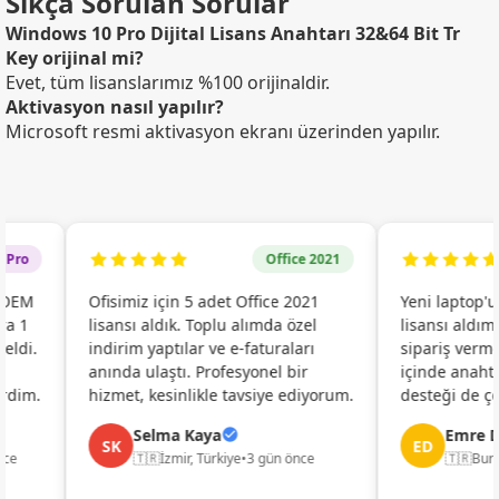
Sıkça Sorulan Sorular
Windows 10 Pro Dijital Lisans Anahtarı 32&64 Bit Tr
Key orijinal mi?
Evet, tüm lisanslarımız %100 orijinaldir.
Aktivasyon nasıl yapılır?
Microsoft resmi aktivasyon ekranı üzerinden yapılır.
o
Office 2021
EM
Ofisimiz için 5 adet Office 2021
Yeni laptop'um
1
lisansı aldık. Toplu alımda özel
lisansı aldım. G
i.
indirim yaptılar ve e-faturaları
sipariş vermeme
anında ulaştı. Profesyonel bir
içinde anahtarı
im.
hizmet, kesinlikle tavsiye ediyorum.
desteği de çok hı
Selma Kaya
Emre Dem
SK
ED
🇹🇷
İzmir, Türkiye
•
3 gün önce
🇹🇷
Bursa, T