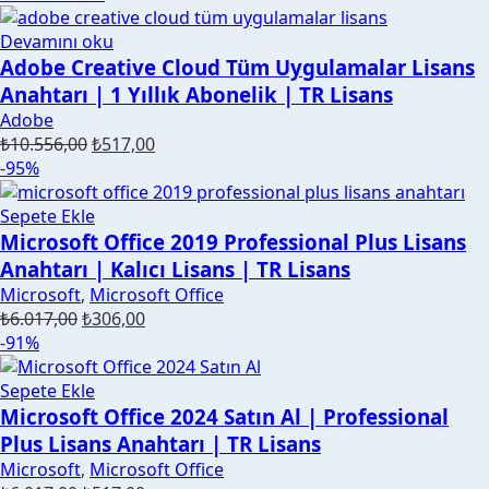
₺6.017,00.
fiyat:
₺623,00.
Devamını oku
Adobe Creative Cloud Tüm Uygulamalar Lisans
Anahtarı | 1 Yıllık Abonelik | TR Lisans
Adobe
Orijinal
Şu
₺
10.556,00
₺
517,00
fiyat:
andaki
-95%
₺10.556,00.
fiyat:
₺517,00.
Sepete Ekle
Microsoft Office 2019 Professional Plus Lisans
Anahtarı | Kalıcı Lisans | TR Lisans
Microsoft
,
Microsoft Office
Orijinal
Şu
₺
6.017,00
₺
306,00
fiyat:
andaki
-91%
₺6.017,00.
fiyat:
₺306,00.
Sepete Ekle
Microsoft Office 2024 Satın Al | Professional
Plus Lisans Anahtarı | TR Lisans
Microsoft
,
Microsoft Office