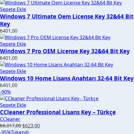
Sepete Ekle
Windows 7 Ultimate Oem License Key 32&64 Bit
Key
₺
401,00
Sepete Ekle
Windows 7 Pro OEM License Key 32&64 Bit Key
₺
401,00
Sepete Ekle
Windows 10 Home Lisans Anahtarı 32-64 Bit Key
₺
401,00
-90%
Sepete Ekle
CCleaner Professional Lisans Key – Türkçe
CCleaner
Orijinal
Şu
₺
6.017,00
₺
623,00
fiyat:
andaki
-95%
Tükendi