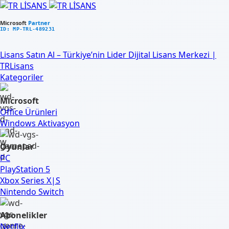
Microsoft
Partner
ID: MP-TRL-489231
Lisans Satın Al – Türkiye’nin Lider Dijital Lisans Merkezi |
TRLisans
Kategoriler
Microsoft
Office Ürünleri
Windows Aktivasyon
Oyunlar
PC
PlayStation 5
Xbox Series X|S
Nintendo Switch
Abonelikler
Netflix