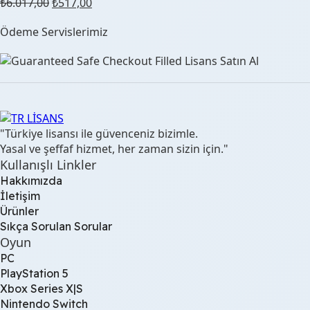
Orijinal
Şu
₺
6.017,00
₺
517,00
fiyat:
andaki
Ödeme Servislerimiz
₺6.017,00.
fiyat:
₺517,00.
"Türkiye lisansı ile güvenceniz bizimle.
Yasal ve şeffaf hizmet, her zaman sizin için."
Kullanışlı Linkler
Hakkımızda
İletişim
Ürünler
Sıkça Sorulan Sorular
Oyun
PC
PlayStation 5
Xbox Series X|S
Nintendo Switch