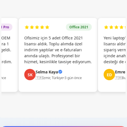
ro
Office 2021
OEM
Ofisimiz için 5 adet Office 2021
Yeni laptop'u
 1
lisansı aldık. Toplu alımda özel
lisansı aldım. 
di.
indirim yaptılar ve e-faturaları
sipariş vermem
anında ulaştı. Profesyonel bir
içinde anahtar
dim.
hizmet, kesinlikle tavsiye ediyorum.
desteği de çok h
Selma Kaya
Emre De
SK
ED
e
🇹🇷
İzmir, Türkiye
•
3 gün önce
🇹🇷
Bursa,