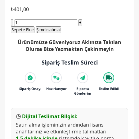
₺
401,00
Windows
11
Sepete Ekle
Şimdi satın al
Pro
Ürünümüze Güveniyoruz Aklınıza Takılan
ve
Olursa Bize Yazmaktan Çekinmeyin
Office
2021
Sipariş Teslim Süreci
Dijital
Lisans
Anahtarı
adet
Sipariş Onayı
Hazırlanıyor
E-posta
Teslim Edildi
Gönderim
🕒
Dijital Teslimat Bilgisi:
Satın alma işleminizin ardından lisans
anahtarınız ve etkinleştirme talimatları
1-5 dakika içinde
sistemde kayıtlı e-posta