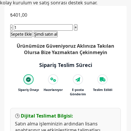
kolay kurulum ve satış sonrası destek sunar.
₺
401,00
Windows
10
Sepete Ekle
Şimdi satın al
Pro
Ürünümüze Güveniyoruz Aklınıza Takılan
Dijital
Olursa Bize Yazmaktan Çekinmeyin
Lisans
Anahtarı
Sipariş Teslim Süreci
32&64
Bit
Tr
Key
Sipariş Onayı
Hazırlanıyor
E-posta
Teslim Edildi
adet
Gönderim
🕒
Dijital Teslimat Bilgisi:
Satın alma işleminizin ardından lisans
anahtarınız ve etkinleştirme talimatları