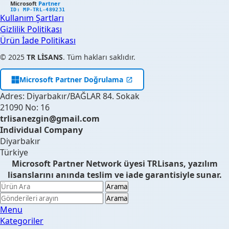
Microsoft
Partner
ID: MP-TRL-489231
Kullanım Şartları
Gizlilik Politikası
Ürün İade Politikası
© 2025
TR LİSANS
. Tüm hakları saklıdır.
Microsoft Partner Doğrulama
Adres: Diyarbakır/BAĞLAR 84. Sokak
21090 No: 16
trlisanezgin@gmail.com
Individual Company
Diyarbakır
Türkiye
Microsoft Partner Network üyesi TRLisans, yazılım
lisanslarını anında teslim ve iade garantisiyle sunar.
Arama
Arama
Menu
Kategoriler