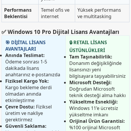
Performans
Temel ofis ve
Yüksek performans
Beklentisi
internet
ve multitasking
✅ Windows 10 Pro Dijital Lisans Avantajları
🎯 DİJİTAL LİSANS
🔒 RETAIL LİSANS
AVANTAJLARI
ÜSTÜNLÜKLERİ
Anında Teslimat:
Tam Taşınabilirlik:
Ödeme sonrası 1-5
Donanım değişikliğinde
dakikada lisans
lisansınızı yeni
anahtarınız e-postanızda
bilgisayara taşıyabilirsiniz
Fiziksel Kargo Yok:
Microsoft Desteği:
Kargo bekleme derdi
Doğrudan Microsoft
olmadan anında
teknik desteği alma hakkı
etkinleştirme
Yükseltme Esnekliği:
Çevre Dostu:
Fiziksel
Windows 11’e ücretsiz
üretim ve nakliye
yükseltme imkanı
gerektirmez
Orijinal Ürün Garantisi:
Güvenli Saklama:
%100 orijinal Microsoft