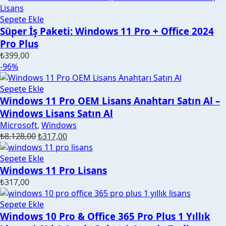
Sepete Ekle
Süper İş Paketi: Windows 11 Pro + Office 2024
Pro Plus
₺
399,00
-96%
Sepete Ekle
Windows 11 Pro OEM Lisans Anahtarı Satın Al –
Windows Lisans Satın Al
Microsoft
,
Windows
Orijinal
Şu
₺
8.128,00
₺
317,00
fiyat:
andaki
₺8.128,00.
fiyat:
Sepete Ekle
₺317,00.
Windows 11 Pro Lisans
₺
317,00
Sepete Ekle
Windows 10 Pro & Office 365 Pro Plus 1 Yıllık