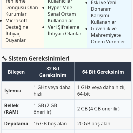
Yenileme
Kullanıcılar
Eski ve Yeni
Döngüsü Olan
Hyper-V ile
Donanım
Kurumlar
Sanal Ortam
Karışımı
Microsoft
Kullananlar
Kullananlar
Desteğine
Veri Şifreleme
Güvenlik ve
İhtiyaç
İhtiyacı Olanlar
Mahremiyete
Duyanlar
Önem Verenler
🔧 Sistem Gereksinimleri
32 Bit
Bileşen
64 Bit Gereksinim
Gereksinim
1 GHz veya daha
1 GHz veya daha hızlı,
İşlemci
hızlı
64-bit
Bellek
1 GB (2 GB
2 GB (4 GB önerilir)
(RAM)
önerilir)
Depolama
16 GB boş alan
20 GB boş alan