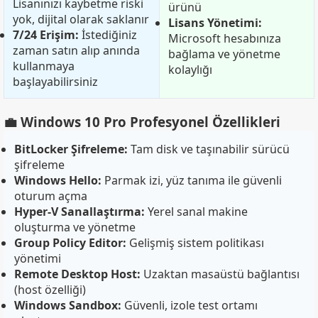
Lisanınızı kaybetme riski
ürünü
yok, dijital olarak saklanır
Lisans Yönetimi:
7/24 Erişim:
İstediğiniz
Microsoft hesabınıza
zaman satın alıp anında
bağlama ve yönetme
kullanmaya
kolaylığı
başlayabilirsiniz
💼 Windows 10 Pro Profesyonel Özellikleri
BitLocker Şifreleme:
Tam disk ve taşınabilir sürücü
şifreleme
Windows Hello:
Parmak izi, yüz tanıma ile güvenli
oturum açma
Hyper-V Sanallaştırma:
Yerel sanal makine
oluşturma ve yönetme
Group Policy Editor:
Gelişmiş sistem politikası
yönetimi
Remote Desktop Host:
Uzaktan masaüstü bağlantısı
(host özelliği)
Windows Sandbox:
Güvenli, izole test ortamı