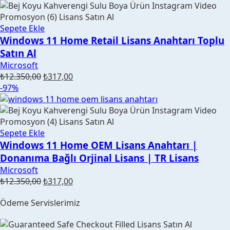
Sepete Ekle
Windows 11 Home Retail Lisans Anahtarı Toplu
Satın Al
Microsoft
Orijinal
Şu
₺
12.350,00
₺
317,00
fiyat:
andaki
-97%
₺12.350,00.
fiyat:
₺317,00.
Sepete Ekle
Windows 11 Home OEM Lisans Anahtarı |
Donanıma Bağlı Orjinal Lisans | TR Lisans
Microsoft
Orijinal
Şu
₺
12.350,00
₺
317,00
fiyat:
andaki
Ödeme Servislerimiz
₺12.350,00.
fiyat:
₺317,00.