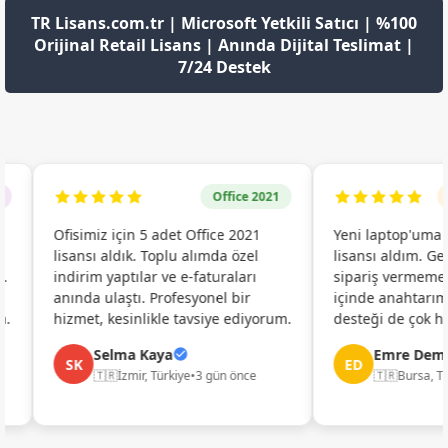
TR Lisans.com.tr | Microsoft Yetkili Satıcı | %100
Orijinal Retail Lisans | Anında Dijital Teslimat |
7/24 Destek
Office 2021
Win
Ofisimiz için 5 adet Office 2021
Yeni laptop'uma Wi
lisansı aldık. Toplu alımda özel
lisansı aldım. Gece s
indirim yaptılar ve e-faturaları
sipariş vermeme rağ
anında ulaştı. Profesyonel bir
içinde anahtarımı a
hizmet, kesinlikle tavsiye ediyorum.
desteği de çok hızlıyd
Selma Kaya
Emre Demir
SK
ED
🇹🇷
İzmir, Türkiye
•
3 gün önce
🇹🇷
Bursa, Türkiye