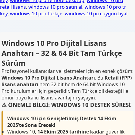
key
,
windows 10 pro remote desktop
,
windows 10 pro
retail lisans
,
windows 10 pro satın al
,
windows 10 pro tr
key
,
windows 10 pro türkçe
,
windows 10 pro uygun fiyat
Windows 10 Pro Dijital Lisans
Anahtarı – 32 & 64 Bit Tam Türkçe
Sürüm
Profesyonel kullanıcılar ve işletmeler için en esnek çözüm:
Windows 10 Pro Dijital Lisans Anahtarı
. Bu
Retail (FPP)
lisans anahtarı
hem 32 bit hem de 64 bit Windows 10
Pro kurulumları için geçerlidir. Tam Türkçe dil desteği ile
ömür boyu kalıcı lisans avantajını yaşayın.
⚠️ ÖNEMLİ BİLGİ: WINDOWS 10 DESTEK SÜRESİ
Windows 10 için Genişletilmiş Destek 14 Ekim
2025’te Sona Erecek!
Windows 10,
14 Ekim 2025 tarihine kadar
güvenlik