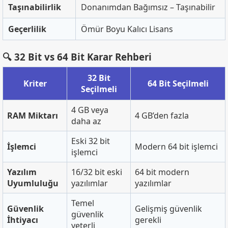
Taşınabilirlik
Donanımdan Bağımsız – Taşınabilir
Geçerlilik
Ömür Boyu Kalıcı Lisans
🔍 32 Bit vs 64 Bit Karar Rehberi
32 Bit
Kriter
64 Bit Seçilmeli
Seçilmeli
4 GB veya
RAM Miktarı
4 GB’den fazla
daha az
Eski 32 bit
İşlemci
Modern 64 bit işlemci
işlemci
Yazılım
16/32 bit eski
64 bit modern
Uyumluluğu
yazılımlar
yazılımlar
Temel
Güvenlik
Gelişmiş güvenlik
güvenlik
İhtiyacı
gerekli
yeterli