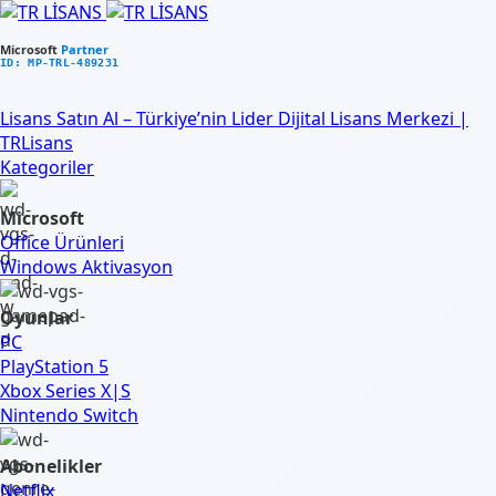
Microsoft
Partner
ID: MP-TRL-489231
Lisans Satın Al – Türkiye’nin Lider Dijital Lisans Merkezi |
TRLisans
Kategoriler
Microsoft
Office Ürünleri
Windows Aktivasyon
Oyunlar
PC
PlayStation 5
Xbox Series X|S
Nintendo Switch
Abonelikler
Netflix