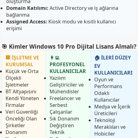
oluşturma
Domain Katılımı:
Active Directory ve iş ağlarına
bağlanma
Assigned Access:
Kiosk modu ve kısıtlı kullanıcı
erişimi
🎯 Kimler Windows 10 Pro Dijital Lisans Almalı?
🏢 İŞLETME VE
👨‍💻
🏠 İLERİ DÜZEY
KURUMSAL
PROFESYONEL
EV
Küçük ve Orta
KULLANICILAR
KULLANICILARI
Ölçekli
Yazılım
Oyun ve
İşletmeler
Geliştiriciler ve
Performans
BT Altyapısını
Mühendisler
Odaklı
Kendi Yöneten
Freelancer ve
Kullanıcılar
Firmalar
Serbest
Medya ve İçerik
Veri Güvenliği
Çalışanlar
Üreticileri
Önceliği Olan
Sık Donanım
Teknoloji
Şirketler
Değiştiren
Meraklıları ve
Donanım
Teknik
Hobiciler