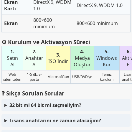
Ekran
DirectX 9, WDDM
DirectX 9, WDDM 1.0
Kartı
1.0
800×600
Ekran
800×600 minimum
minimum
⚙️ Kurulum ve Aktivasyon Süreci
1.
2.
4.
5.
6.
3.
Satın
Anahtar
Medya
Windows
Akti
ISO İndir
Al
Al
Oluştur
Kur
Et
Web
1-5 dk. e-
Temiz
Lisa
Microsoft’tan
USB/DVD’ye
sitemizden
posta
kurulum
anaht
❓ Sıkça Sorulan Sorular
32 bit mi 64 bit mi seçmeliyim?
Lisans anahtarını ne zaman alacağım?