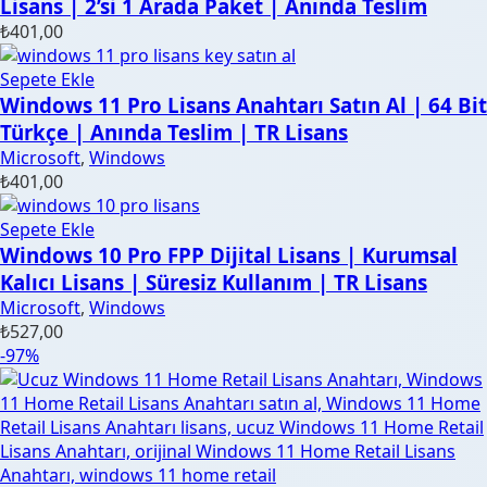
Lisans | 2’si 1 Arada Paket | Anında Teslim
₺
401,00
Sepete Ekle
Windows 11 Pro Lisans Anahtarı Satın Al | 64 Bit
Türkçe | Anında Teslim | TR Lisans
Microsoft
,
Windows
₺
401,00
Sepete Ekle
Windows 10 Pro FPP Dijital Lisans | Kurumsal
Kalıcı Lisans | Süresiz Kullanım | TR Lisans
Microsoft
,
Windows
₺
527,00
-97%