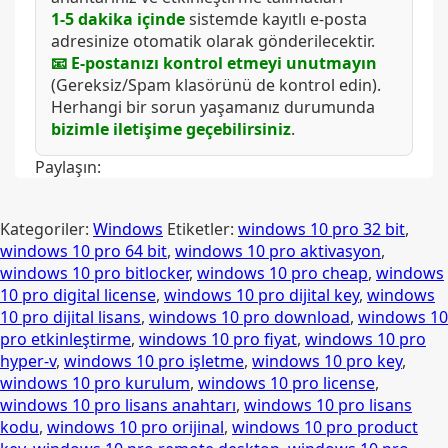
1-5 dakika içinde
sistemde kayıtlı e-posta
adresinize otomatik olarak gönderilecektir.
📧 E-postanızı kontrol etmeyi unutmayın
(Gereksiz/Spam klasörünü de kontrol edin).
Herhangi bir sorun yaşamanız durumunda
bizimle iletişime geçebilirsiniz
.
Paylaşın:
Kategoriler:
Windows
Etiketler:
windows 10 pro 32 bit
,
windows 10 pro 64 bit
,
windows 10 pro aktivasyon
,
windows 10 pro bitlocker
,
windows 10 pro cheap
,
windows
10 pro digital license
,
windows 10 pro dijital key
,
windows
10 pro dijital lisans
,
windows 10 pro download
,
windows 10
pro etkinleştirme
,
windows 10 pro fiyat
,
windows 10 pro
hyper-v
,
windows 10 pro işletme
,
windows 10 pro key
,
windows 10 pro kurulum
,
windows 10 pro license
,
windows 10 pro lisans anahtarı
,
windows 10 pro lisans
kodu
,
windows 10 pro orijinal
,
windows 10 pro product