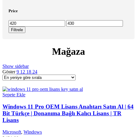
Price
En
En
düşük
yüksek
Filtrele
fiyat
fiyat
Mağaza
Show sidebar
Göster
9
12
18
24
Sepete Ekle
Windows 11 Pro OEM Lisans Anahtarı Satın Al | 64
Bit Türkçe | Donanıma Bağlı Kalıcı Lisans | TR
Lisans
Microsoft
,
Windows