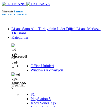
Microsoft
Partner
ID: MP-TRL-489231
Lisans Satın Al – Türkiye’nin Lider Dijital Lisans Merkezi |
TRLisans
Kategoriler
Microsoft
Office Ürünleri
Windows Aktivasyon
Oyunlar
PC
PlayStation 5
Xbox Series X|S